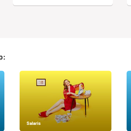
p:
Salaris