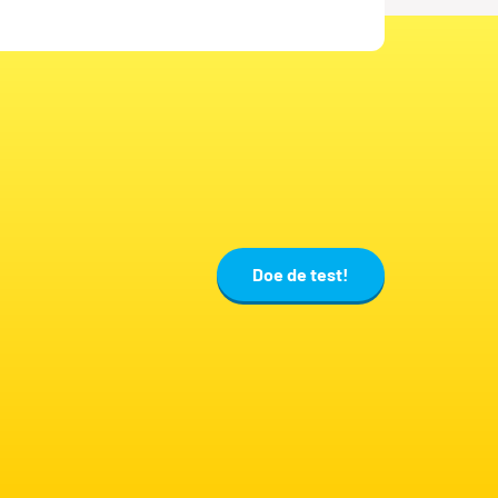
ator
enchauff
Doe de test!