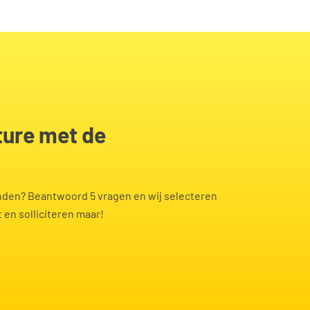
r
Planner
Procesoper
Productiemedewerk
st(e)
er
Teamleider
dewerker
Vrachtwag
Verpleegkundige
eur
vinden? Beantwoord 5 vragen en wij selecteren
 en solliciteren maar!