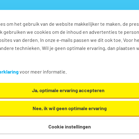
es om het gebruik van de website makkelijker te maken, de pres
s
Ontwikkel jezelf
Werkplezier
Contact
Ook gebruiken we cookies om de inhoud en advertenties te perso
sites van derden. In onze e-mails passen we dit ook toe. Voor h
ndere technieken. Wil je geen optimale ervaring, dan plaatsen 
plezier!
rklaring
voor meer informatie.
Ja, optimale ervaring accepteren
Nee, ik wil geen optimale ervaring
Cookie instellingen