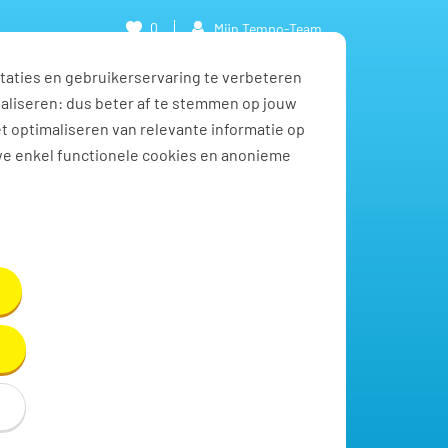
0
Mijn Tempo-Team
taties en gebruikerservaring te verbeteren
naliseren: dus beter af te stemmen op jouw
et optimaliseren van relevante informatie op
we enkel functionele cookies en anonieme
Vacatures zoeken