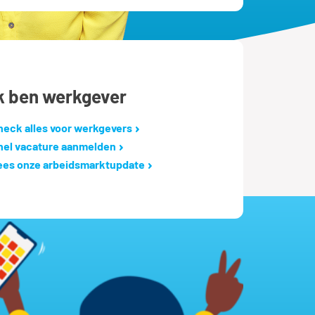
k ben werkgever
heck alles voor werkgevers
nel vacature aanmelden
ees onze arbeidsmarktupdate