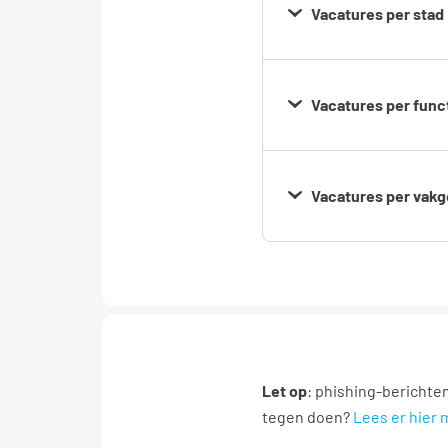
Vacatures per stad
Amsterda
Vacatures per func
Den Haag
Administrat
medewerk
Vacatures per vakg
Gouda
Administra
Catering
medewerk
Helmond
Financieel
Logistiek
Let op
: phishing-berichte
Rotterdam
medewerk
tegen doen?
Lees er hier 
Logistiek