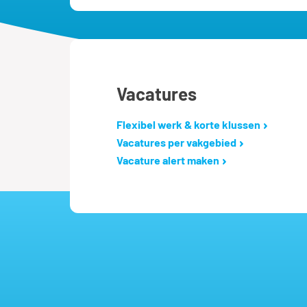
Vacatures
Flexibel werk & korte klussen
Vacatures per vakgebied
Vacature alert maken