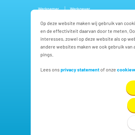
Werknemer
Werkgever
Op deze website maken wij gebruik van cooki
Vacature
en de effectiviteit daarvan door te meten. 
interesses, zowel op deze website als op web
andere websites maken we ook gebruik van a
pings.
Vind jouw baan met werk
Lees ons
privacy statement
of onze
cookieve