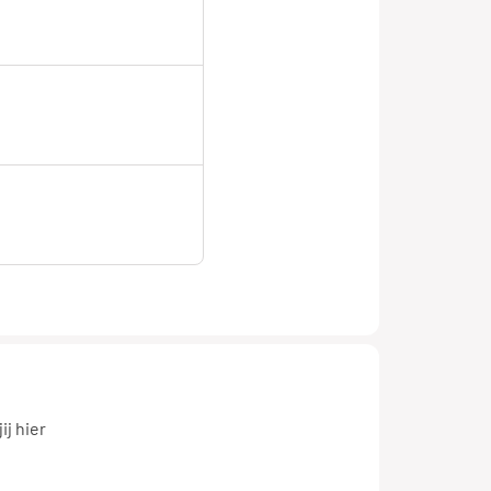
er
vice
j hier