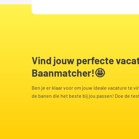
Zwolle
Orderpicke
Zorg
Receptioni
Vind jouw perfecte vacature met de
Baanmatcher!🤩
Verkoopme
Ben je er klaar voor om jouw ideale vacature te 
de banen die het beste bij jou passen! Doe de test