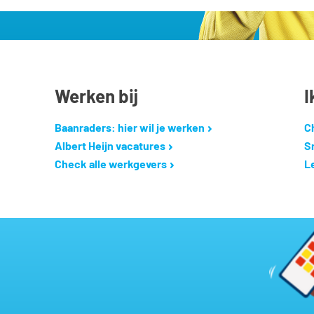
Werken bij
I
Baanraders: hier wil je werken
C
Albert Heijn vacatures
S
Check alle werkgevers
L