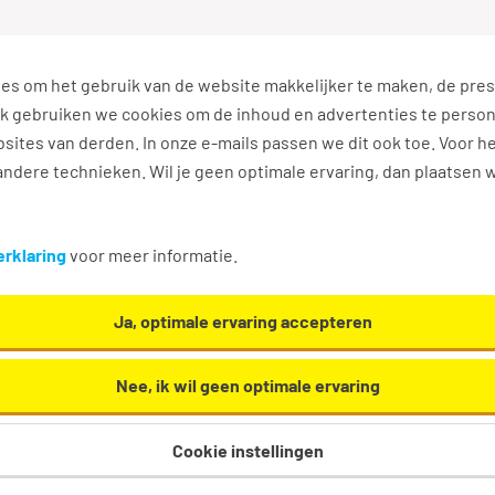
es om het gebruik van de website makkelijker te maken, de pres
s
Ontwikkel jezelf
Werkplezier
Contact
Ook gebruiken we cookies om de inhoud en advertenties te perso
sites van derden. In onze e-mails passen we dit ook toe. Voor h
ndere technieken. Wil je geen optimale ervaring, dan plaatsen 
rklaring
voor meer informatie.
ieuwe vacatures
Ja, optimale ervaring accepteren
acatures te ontvangen die relevant zijn voor jou.
Nee, ik wil geen optimale ervaring
Cookie instellingen