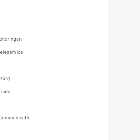
zekeringen
teleservice
zorg
urces
 Communicatie