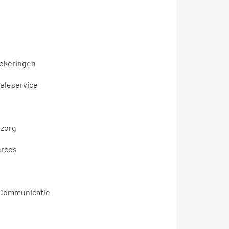
zekeringen
teleservice
zorg
urces
 Communicatie