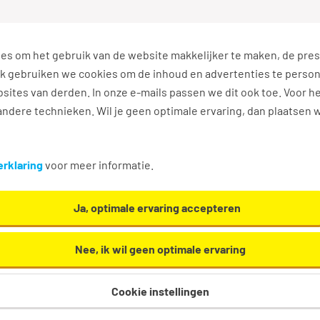
es om het gebruik van de website makkelijker te maken, de pres
s
Ontwikkel jezelf
Werkplezier
Contact
Ook gebruiken we cookies om de inhoud en advertenties te perso
sites van derden. In onze e-mails passen we dit ook toe. Voor h
ndere technieken. Wil je geen optimale ervaring, dan plaatsen 
rklaring
voor meer informatie.
ieuwe vacatures
Ja, optimale ervaring accepteren
acatures te ontvangen die relevant zijn voor jou.
Nee, ik wil geen optimale ervaring
Cookie instellingen