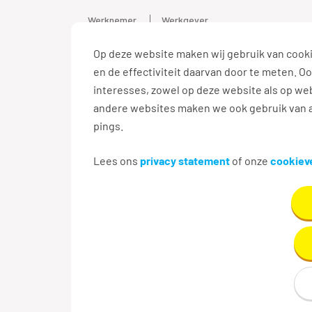
Werknemer
Werkgever
Op deze website maken wij gebruik van cooki
Vacature
en de effectiviteit daarvan door te meten. 
interesses, zowel op deze website als op web
andere websites maken we ook gebruik van a
pings.
Terug naar zoekresultaten
Lees ons
privacy statement
of onze
cookieve
Aanmaken e-mailalert n
Maak hier je eigen e-mailalert om nieuwe v