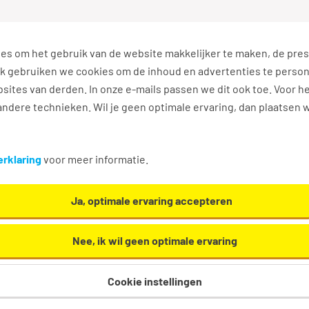
es om het gebruik van de website makkelijker te maken, de pres
s
Ontwikkel jezelf
Werkplezier
Contact
Ook gebruiken we cookies om de inhoud en advertenties te perso
sites van derden. In onze e-mails passen we dit ook toe. Voor h
ndere technieken. Wil je geen optimale ervaring, dan plaatsen 
rklaring
voor meer informatie.
ieuwe vacatures
Ja, optimale ervaring accepteren
acatures te ontvangen die relevant zijn voor jou.
Nee, ik wil geen optimale ervaring
Cookie instellingen