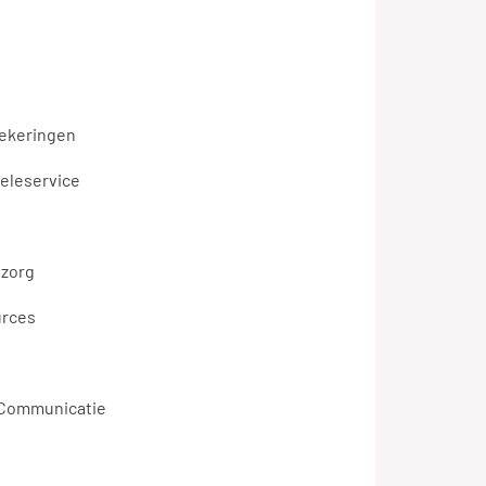
zekeringen
teleservice
zorg
urces
 Communicatie