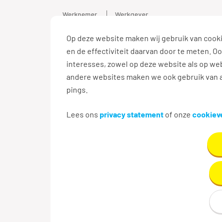
Werknemer
Werkgever
Op deze website maken wij gebruik van cooki
Vacature
en de effectiviteit daarvan door te meten. 
interesses, zowel op deze website als op web
andere websites maken we ook gebruik van a
pings.
Terug naar zoekresultaten
Lees ons
privacy statement
of onze
cookieve
Aanmaken e-mailalert n
Maak hier je eigen e-mailalert om nieuwe v