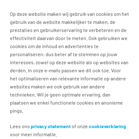
0
Op deze website maken wij gebruik van cookies om het
gebruik van de website makkelijker te maken, de
prestaties en gebruikerservaring te verbeteren en de
effectiviteit daarvan door te meten. Ook gebruiken we
Terug naar zoekresultaten
cookies om de inhoud en advertenties te
personaliseren: dus beter af te stemmen op jouw
Aanmaken e-mailalert
interesses, zowel op deze website als op websites van
nieuwe vacatures
derden. In onze e-mails passen we dit ook toe. Voor
het optimaliseren van relevante informatie op andere
websites maken we ook gebruik van andere
Maak hier je eigen e-mailalert om nieuwe
technieken. Wil je geen optimale ervaring, dan
vacatures te ontvangen die relevant zijn voor jou.
plaatsen we enkel functionele cookies en anonieme
pings.
Algemeen
Lees ons
privacy statement
of onze
cookieverklaring
voor meer informatie.