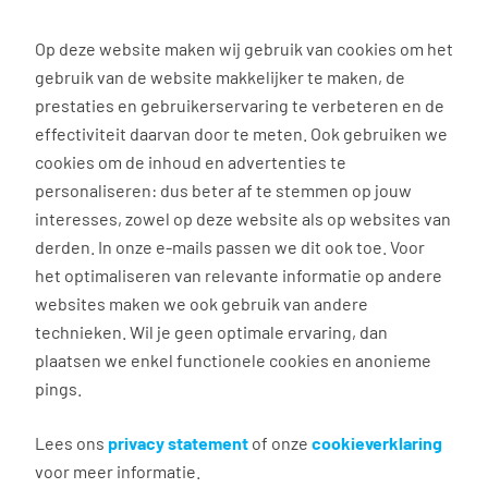
0
Op deze website maken wij gebruik van cookies om het
gebruik van de website makkelijker te maken, de
prestaties en gebruikerservaring te verbeteren en de
effectiviteit daarvan door te meten. Ook gebruiken we
Terug naar zoekresultaten
cookies om de inhoud en advertenties te
personaliseren: dus beter af te stemmen op jouw
Aanmaken e-mailalert
interesses, zowel op deze website als op websites van
nieuwe vacatures
derden. In onze e-mails passen we dit ook toe. Voor
het optimaliseren van relevante informatie op andere
websites maken we ook gebruik van andere
Maak hier je eigen e-mailalert om nieuwe
technieken. Wil je geen optimale ervaring, dan
vacatures te ontvangen die relevant zijn voor jou.
plaatsen we enkel functionele cookies en anonieme
pings.
Algemeen
Lees ons
privacy statement
of onze
cookieverklaring
voor meer informatie.