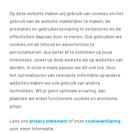
0
Op deze website maken wij gebruik van cookies om het
gebruik van de website makkelijker te maken, de
prestaties en gebruikerservaring te verbeteren en de
effectiviteit daarvan door te meten. Ook gebruiken we
Terug naar zoekresultaten
cookies om de inhoud en advertenties te
personaliseren: dus beter af te stemmen op jouw
Aanmaken e-mailalert
interesses, zowel op deze website als op websites van
nieuwe vacatures
derden. In onze e-mails passen we dit ook toe. Voor
het optimaliseren van relevante informatie op andere
websites maken we ook gebruik van andere
Maak hier je eigen e-mailalert om nieuwe
technieken. Wil je geen optimale ervaring, dan
vacatures te ontvangen die relevant zijn voor jou.
plaatsen we enkel functionele cookies en anonieme
pings.
Algemeen
Lees ons
privacy statement
of onze
cookieverklaring
voor meer informatie.