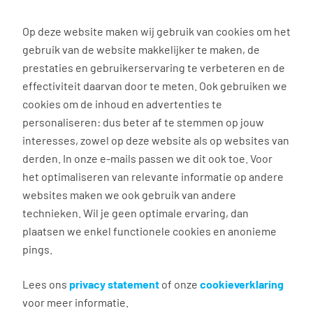
0
Op deze website maken wij gebruik van cookies om het
gebruik van de website makkelijker te maken, de
Vacature
Filter
zoeken
resultaten
prestaties en gebruikerservaring te verbeteren en de
effectiviteit daarvan door te meten. Ook gebruiken we
cookies om de inhoud en advertenties te
3037
vacatures gevonden
personaliseren: dus beter af te stemmen op jouw
interesses, zowel op deze website als op websites van
derden. In onze e-mails passen we dit ook toe. Voor
het optimaliseren van relevante informatie op andere
websites maken we ook gebruik van andere
Commercieel medewerker
technieken. Wil je geen optimale ervaring, dan
binnendienst
plaatsen we enkel functionele cookies en anonieme
pings.
Groningen
€ 2.600 - 4.500 per maand
Lees ons
privacy statement
of onze
cookieverklaring
voor meer informatie.
Vast dienstverband