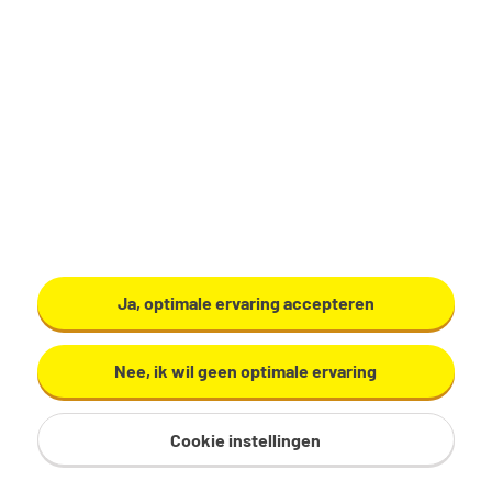
Productiemedewerker
Zundert
€ 17,29 - 19,60 per uur
32 - 40 uur, 4 - 5 dagen per week
VMBO/MAVO
Ardo
Ja, optimale ervaring accepteren
Bekijk vacature
Nee, ik wil geen optimale ervaring
Cookie instellingen