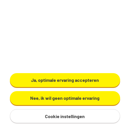
Logistiek Medewerker
Apeldoorn
€ 14,99 - 15,25 per uur
32 - 40 uur, 4 - 5 dagen per week
MBO
Tempo-Team
Bekijk vacature
Ja, optimale ervaring accepteren
Nee, ik wil geen optimale ervaring
Cookie instellingen