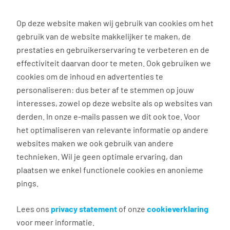
0
Op deze website maken wij gebruik van cookies om het
gebruik van de website makkelijker te maken, de
Vacature
Filter
zoeken
resultaten
prestaties en gebruikerservaring te verbeteren en de
effectiviteit daarvan door te meten. Ook gebruiken we
cookies om de inhoud en advertenties te
3018
vacatures gevonden
personaliseren: dus beter af te stemmen op jouw
interesses, zowel op deze website als op websites van
derden. In onze e-mails passen we dit ook toe. Voor
het optimaliseren van relevante informatie op andere
websites maken we ook gebruik van andere
Medewerker
technieken. Wil je geen optimale ervaring, dan
kwaliteitsbewaking
plaatsen we enkel functionele cookies en anonieme
pings.
Lelystad
€ 3.200 - 4.100 per maand
Lees ons
privacy statement
of onze
cookieverklaring
voor meer informatie.
36 - 40 uur, 4 - 5 dagen per week