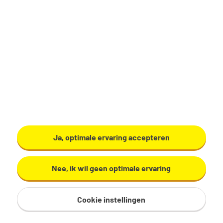
€ 19,79 - 26,88 per uur
Vast dienstverband
32 - 40 uur, 4 - 5 dagen per week
MBO
Kuehne + Nagel
Bekijk vacature
Ja, optimale ervaring accepteren
Nee, ik wil geen optimale ervaring
Ondersteuner Team Heffen
Cookie instellingen
Amersfoort