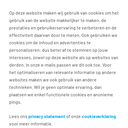
0
Op deze website maken wij gebruik van cookies om het
gebruik van de website makkelijker te maken, de
Vacature
Filter
zoeken
resultaten
prestaties en gebruikerservaring te verbeteren en de
effectiviteit daarvan door te meten. Ook gebruiken we
cookies om de inhoud en advertenties te
3010
vacatures gevonden
personaliseren: dus beter af te stemmen op jouw
interesses, zowel op deze website als op websites van
derden. In onze e-mails passen we dit ook toe. Voor
het optimaliseren van relevante informatie op andere
websites maken we ook gebruik van andere
technieken. Wil je geen optimale ervaring, dan
plaatsen we enkel functionele cookies en anonieme
pings.
Allround logistic and
production employee
Lees ons
privacy statement
of onze
cookieverklaring
voor meer informatie.