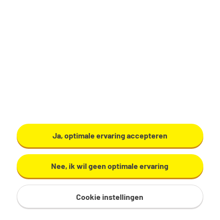
Geen
Gemeente Amersfoort
Bekijk vacature
BOA
Ja, optimale ervaring accepteren
Maastricht
Nee, ik wil geen optimale ervaring
€ 2.496 - 3.416 per maand
36 uur, 5 dagen per week
Cookie instellingen
MBO