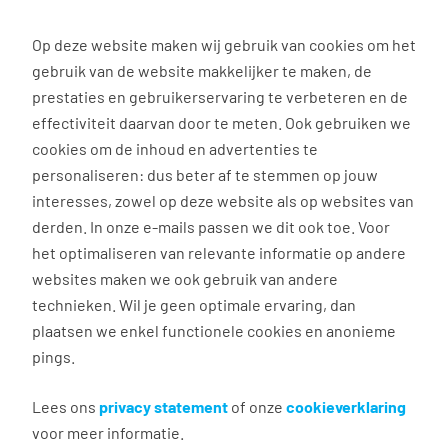
0
Op deze website maken wij gebruik van cookies om het
gebruik van de website makkelijker te maken, de
Vacature
Filter
zoeken
resultaten
prestaties en gebruikerservaring te verbeteren en de
effectiviteit daarvan door te meten. Ook gebruiken we
cookies om de inhoud en advertenties te
3010
vacatures gevonden
personaliseren: dus beter af te stemmen op jouw
interesses, zowel op deze website als op websites van
derden. In onze e-mails passen we dit ook toe. Voor
het optimaliseren van relevante informatie op andere
websites maken we ook gebruik van andere
technieken. Wil je geen optimale ervaring, dan
plaatsen we enkel functionele cookies en anonieme
Juridisch medewerker
pings.
Zwolle
Lees ons
privacy statement
of onze
cookieverklaring
voor meer informatie.
€ 21,48 - 27,67 per uur