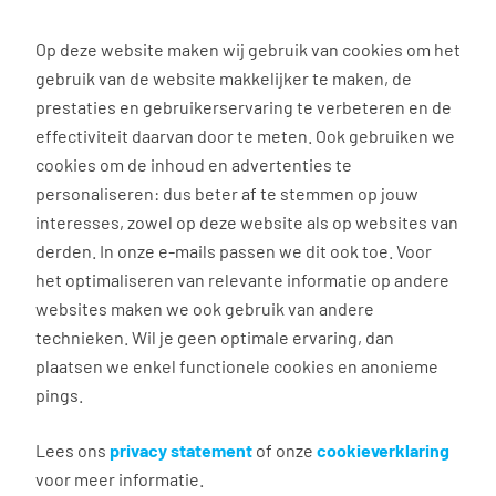
0
Op deze website maken wij gebruik van cookies om het
gebruik van de website makkelijker te maken, de
Vacature
Filter
zoeken
resultaten
prestaties en gebruikerservaring te verbeteren en de
effectiviteit daarvan door te meten. Ook gebruiken we
cookies om de inhoud en advertenties te
3036
vacatures gevonden
personaliseren: dus beter af te stemmen op jouw
interesses, zowel op deze website als op websites van
derden. In onze e-mails passen we dit ook toe. Voor
het optimaliseren van relevante informatie op andere
websites maken we ook gebruik van andere
technieken. Wil je geen optimale ervaring, dan
plaatsen we enkel functionele cookies en anonieme
pings.
Side job morning (English)
Lees ons
privacy statement
of onze
cookieverklaring
Honselersdijk
voor meer informatie.