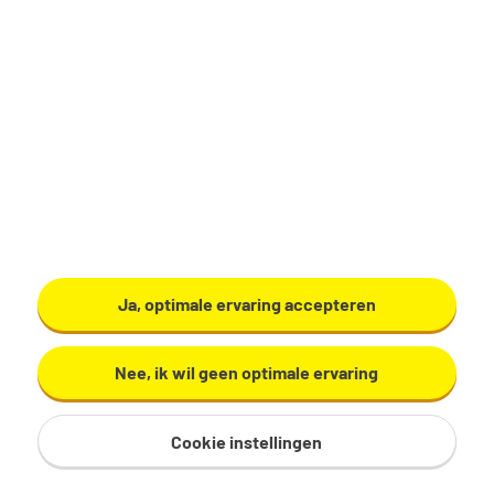
Productiemedewerker
Zundert
€ 17,29 - 19,60 per uur
32 - 40 uur, 4 - 5 dagen per week
VMBO/MAVO
Ardo
Ja, optimale ervaring accepteren
Bekijk vacature
Nee, ik wil geen optimale ervaring
Cookie instellingen