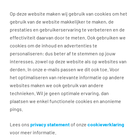
0
Op deze website maken wij gebruik van cookies om het
gebruik van de website makkelijker te maken, de
Vacature
Filter
zoeken
resultaten
prestaties en gebruikerservaring te verbeteren en de
effectiviteit daarvan door te meten. Ook gebruiken we
cookies om de inhoud en advertenties te
3040
vacatures gevonden
personaliseren: dus beter af te stemmen op jouw
interesses, zowel op deze website als op websites van
derden. In onze e-mails passen we dit ook toe. Voor
het optimaliseren van relevante informatie op andere
websites maken we ook gebruik van andere
Commercieel medewerker
technieken. Wil je geen optimale ervaring, dan
binnendienst
plaatsen we enkel functionele cookies en anonieme
pings.
Groningen
€ 2.600 - 4.500 per maand
Lees ons
privacy statement
of onze
cookieverklaring
voor meer informatie.
Vast dienstverband