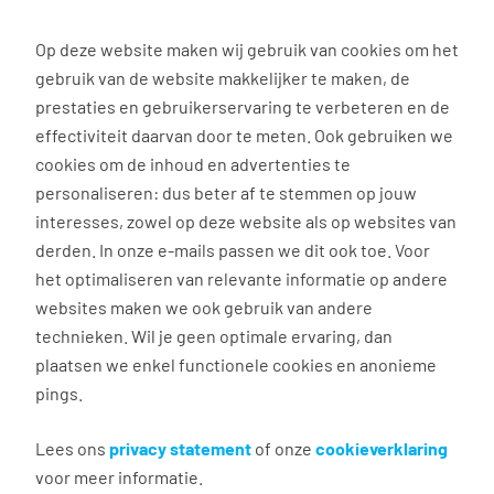
0
Op deze website maken wij gebruik van cookies om het
gebruik van de website makkelijker te maken, de
Vacature
Filter
zoeken
resultaten
prestaties en gebruikerservaring te verbeteren en de
effectiviteit daarvan door te meten. Ook gebruiken we
cookies om de inhoud en advertenties te
3035
vacatures gevonden
personaliseren: dus beter af te stemmen op jouw
interesses, zowel op deze website als op websites van
derden. In onze e-mails passen we dit ook toe. Voor
het optimaliseren van relevante informatie op andere
websites maken we ook gebruik van andere
Accountmanager
technieken. Wil je geen optimale ervaring, dan
plaatsen we enkel functionele cookies en anonieme
Stadskanaal
pings.
€ 2.750 - 3.750 per maand
Vast dienstverband
Lees ons
privacy statement
of onze
cookieverklaring
voor meer informatie.
32 - 40 uur, 4 - 5 dagen per week