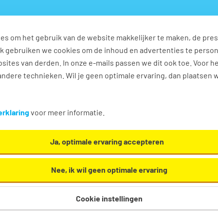
es om het gebruik van de website makkelijker te maken, de pres
s
Ontwikkel jezelf
Werkplezier
Contact
Ook gebruiken we cookies om de inhoud en advertenties te perso
sites van derden. In onze e-mails passen we dit ook toe. Voor h
ndere technieken. Wil je geen optimale ervaring, dan plaatsen 
n
rklaring
voor meer informatie.
Ja, optimale ervaring accepteren
Nee, ik wil geen optimale ervaring
Cookie instellingen