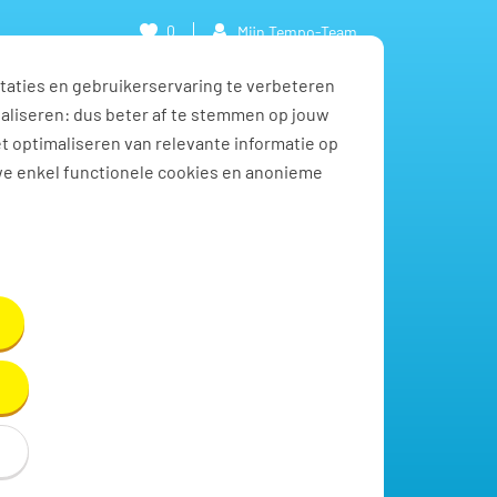
0
Mijn Tempo-Team
taties en gebruikerservaring te verbeteren
naliseren: dus beter af te stemmen op jouw
et optimaliseren van relevante informatie op
we enkel functionele cookies en anonieme
Toon resultaten