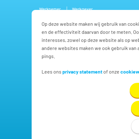
Werknemer
Werkgever
Op deze website maken wij gebruik van cooki
Vacature
en de effectiviteit daarvan door te meten. 
interesses, zowel op deze website als op web
andere websites maken we ook gebruik van a
pings.
Vind jouw volgende baa
Lees ons
privacy statement
of onze
cookieve