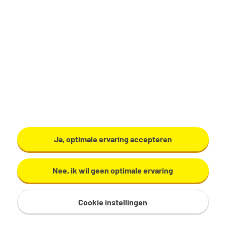
€ 2.700 - 4.000 per maand
40 uur, 5 dagen per week
Geen
Tempo Team
Bekijk vacature
Ja, optimale ervaring accepteren
Nee, ik wil geen optimale ervaring
Cookie instellingen
Commercieel administratief