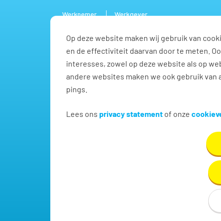
Werknemer
Werkgever
Op deze website maken wij gebruik van cooki
Vacature
en de effectiviteit daarvan door te meten. 
interesses, zowel op deze website als op web
andere websites maken we ook gebruik van a
pings.
Vind jouw volgende baa
Lees ons
privacy statement
of onze
cookieve