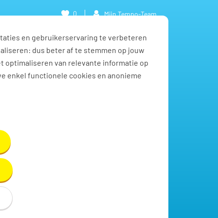
0
Mijn Tempo-Team
taties en gebruikerservaring te verbeteren
naliseren: dus beter af te stemmen op jouw
et optimaliseren van relevante informatie op
we enkel functionele cookies en anonieme
Toon resultaten