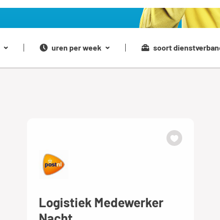
uren per week
soort dienstverban
Logistiek Medewerker
Nacht