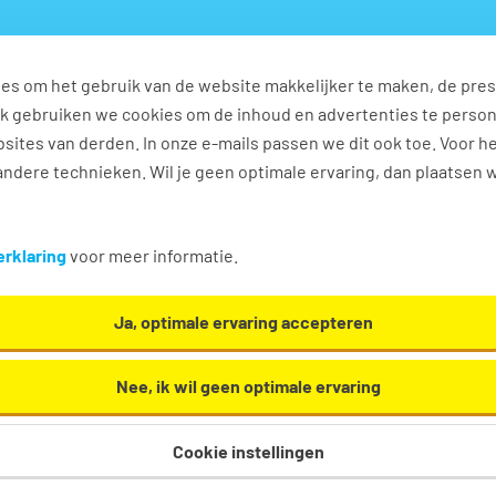
es om het gebruik van de website makkelijker te maken, de pres
s
Ontwikkel jezelf
Werkplezier
Contact
Ook gebruiken we cookies om de inhoud en advertenties te perso
sites van derden. In onze e-mails passen we dit ook toe. Voor h
ndere technieken. Wil je geen optimale ervaring, dan plaatsen 
n
rklaring
voor meer informatie.
Ja, optimale ervaring accepteren
Nee, ik wil geen optimale ervaring
Cookie instellingen