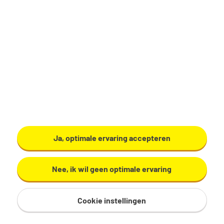
€ 2.700 - 4.000 per maand
40 uur, 5 dagen per week
Geen
Tempo Team
Bekijk vacature
Ja, optimale ervaring accepteren
Nee, ik wil geen optimale ervaring
Cookie instellingen
Commercieel administratief