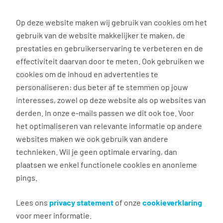
0
Op deze website maken wij gebruik van cookies om het
gebruik van de website makkelijker te maken, de
Vacature
Filter
zoeken
resultaten
prestaties en gebruikerservaring te verbeteren en de
effectiviteit daarvan door te meten. Ook gebruiken we
cookies om de inhoud en advertenties te
3024
vacatures gevonden
personaliseren: dus beter af te stemmen op jouw
interesses, zowel op deze website als op websites van
derden. In onze e-mails passen we dit ook toe. Voor
het optimaliseren van relevante informatie op andere
websites maken we ook gebruik van andere
technieken. Wil je geen optimale ervaring, dan
plaatsen we enkel functionele cookies en anonieme
Gastvrouw Rabobank Tilburg
pings.
Lees ons
privacy statement
of onze
cookieverklaring
Tilburg
voor meer informatie.
€ 16,00 per uur