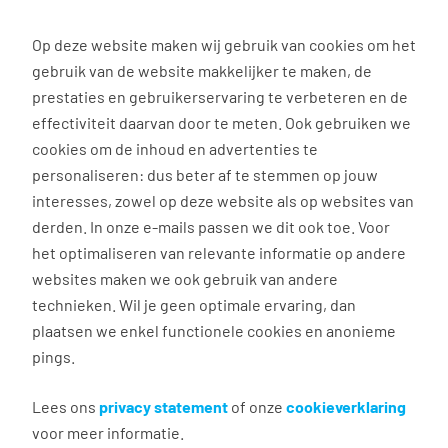
0
Op deze website maken wij gebruik van cookies om het
gebruik van de website makkelijker te maken, de
Vacature
Filter
zoeken
resultaten
prestaties en gebruikerservaring te verbeteren en de
effectiviteit daarvan door te meten. Ook gebruiken we
cookies om de inhoud en advertenties te
3032
vacatures gevonden
personaliseren: dus beter af te stemmen op jouw
interesses, zowel op deze website als op websites van
derden. In onze e-mails passen we dit ook toe. Voor
het optimaliseren van relevante informatie op andere
websites maken we ook gebruik van andere
Foliemonteur
technieken. Wil je geen optimale ervaring, dan
plaatsen we enkel functionele cookies en anonieme
Weesp
pings.
€ 2.900 - 3.300 per maand
38 uur, 5 dagen per week
Lees ons
privacy statement
of onze
cookieverklaring
voor meer informatie.
MBO