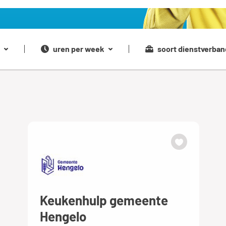
uren per week
soort dienstverban
Keukenhulp gemeente
Hengelo