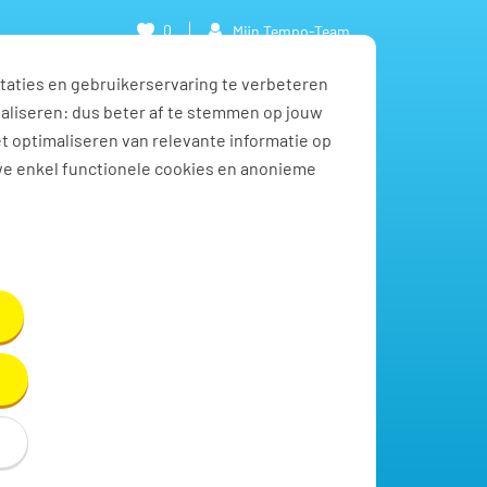
0
Mijn Tempo-Team
taties en gebruikerservaring te verbeteren
naliseren: dus beter af te stemmen op jouw
et optimaliseren van relevante informatie op
we enkel functionele cookies en anonieme
Toon resultaten