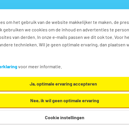
es om het gebruik van de website makkelijker te maken, de pres
s
Ontwikkel jezelf
Werkplezier
Contact
Ook gebruiken we cookies om de inhoud en advertenties te perso
sites van derden. In onze e-mails passen we dit ook toe. Voor h
ndere technieken. Wil je geen optimale ervaring, dan plaatsen 
n
rklaring
voor meer informatie.
Ja, optimale ervaring accepteren
Nee, ik wil geen optimale ervaring
Cookie instellingen