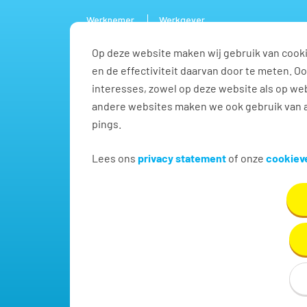
Werknemer
Werkgever
Op deze website maken wij gebruik van cooki
Vacature
en de effectiviteit daarvan door te meten. 
interesses, zowel op deze website als op web
andere websites maken we ook gebruik van a
pings.
Vind jouw volgende baa
Lees ons
privacy statement
of onze
cookieve