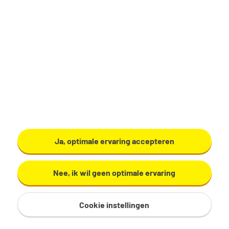
Productiemedewerker
Zundert
€ 17,29 - 19,60 per uur
32 - 40 uur, 4 - 5 dagen per week
VMBO/MAVO
Ardo
Ja, optimale ervaring accepteren
Bekijk vacature
Nee, ik wil geen optimale ervaring
Cookie instellingen