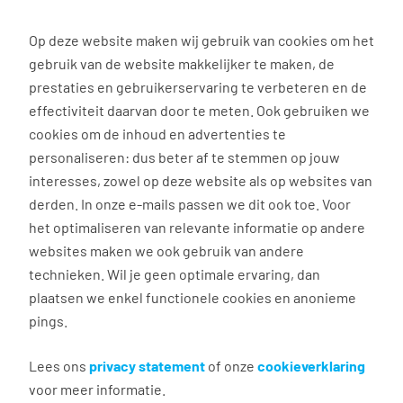
0
Op deze website maken wij gebruik van cookies om het
gebruik van de website makkelijker te maken, de
Vacature
Filter
zoeken
resultaten
prestaties en gebruikerservaring te verbeteren en de
effectiviteit daarvan door te meten. Ook gebruiken we
cookies om de inhoud en advertenties te
3037
vacatures gevonden
personaliseren: dus beter af te stemmen op jouw
interesses, zowel op deze website als op websites van
derden. In onze e-mails passen we dit ook toe. Voor
het optimaliseren van relevante informatie op andere
websites maken we ook gebruik van andere
Commercieel medewerker
technieken. Wil je geen optimale ervaring, dan
binnendienst
plaatsen we enkel functionele cookies en anonieme
pings.
Groningen
€ 2.600 - 4.500 per maand
Lees ons
privacy statement
of onze
cookieverklaring
voor meer informatie.
Vast dienstverband