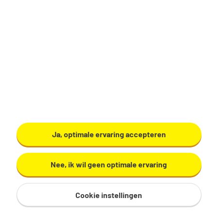
€ 2.700 - 4.000 per maand
40 uur, 5 dagen per week
Geen
Tempo Team
Bekijk vacature
Ja, optimale ervaring accepteren
Nee, ik wil geen optimale ervaring
Cookie instellingen
Commercieel administratief