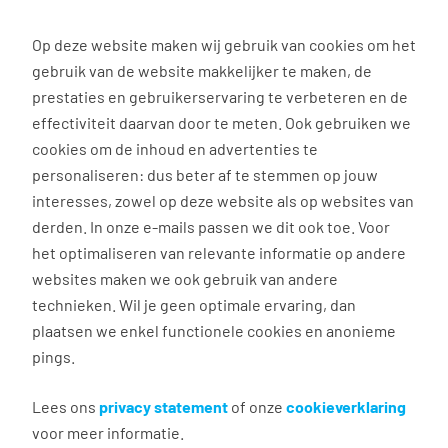
0
Op deze website maken wij gebruik van cookies om het
gebruik van de website makkelijker te maken, de
Vacature
Filter
zoeken
resultaten
prestaties en gebruikerservaring te verbeteren en de
effectiviteit daarvan door te meten. Ook gebruiken we
cookies om de inhoud en advertenties te
3024
vacatures gevonden
personaliseren: dus beter af te stemmen op jouw
interesses, zowel op deze website als op websites van
derden. In onze e-mails passen we dit ook toe. Voor
het optimaliseren van relevante informatie op andere
websites maken we ook gebruik van andere
technieken. Wil je geen optimale ervaring, dan
plaatsen we enkel functionele cookies en anonieme
Gastvrouw Rabobank Tilburg
pings.
Lees ons
privacy statement
of onze
cookieverklaring
Tilburg
voor meer informatie.
€ 16,00 per uur