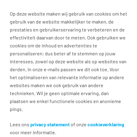
0
Op deze website maken wij gebruik van cookies om het
gebruik van de website makkelijker te maken, de
Vacature
Filter
zoeken
resultaten
prestaties en gebruikerservaring te verbeteren en de
effectiviteit daarvan door te meten. Ook gebruiken we
cookies om de inhoud en advertenties te
3023
vacatures gevonden
personaliseren: dus beter af te stemmen op jouw
interesses, zowel op deze website als op websites van
derden. In onze e-mails passen we dit ook toe. Voor
het optimaliseren van relevante informatie op andere
websites maken we ook gebruik van andere
technieken. Wil je geen optimale ervaring, dan
plaatsen we enkel functionele cookies en anonieme
pings.
Projectondersteuner Zwolle
Lees ons
privacy statement
of onze
cookieverklaring
Zwolle
voor meer informatie.