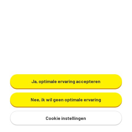
Zwolle
€ 16,42 - 21,00 per uur
16 - 24 uur, 2 - 3 dagen per week
HBO
ABN AMRO Verzekeringen B.V.
Bekijk vacature
Ja, optimale ervaring accepteren
Nee, ik wil geen optimale ervaring
Cookie instellingen