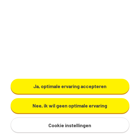
Productiemedewerker
Zundert
€ 17,29 - 19,60 per uur
32 - 40 uur, 4 - 5 dagen per week
VMBO/MAVO
Ardo
Ja, optimale ervaring accepteren
Bekijk vacature
Nee, ik wil geen optimale ervaring
Cookie instellingen