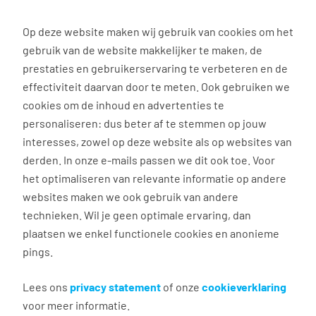
0
Op deze website maken wij gebruik van cookies om het
gebruik van de website makkelijker te maken, de
Vacature
Filter
zoeken
resultaten
prestaties en gebruikerservaring te verbeteren en de
effectiviteit daarvan door te meten. Ook gebruiken we
cookies om de inhoud en advertenties te
3037
vacatures gevonden
personaliseren: dus beter af te stemmen op jouw
interesses, zowel op deze website als op websites van
derden. In onze e-mails passen we dit ook toe. Voor
het optimaliseren van relevante informatie op andere
websites maken we ook gebruik van andere
Commercieel medewerker
technieken. Wil je geen optimale ervaring, dan
binnendienst
plaatsen we enkel functionele cookies en anonieme
pings.
Groningen
€ 2.600 - 4.500 per maand
Lees ons
privacy statement
of onze
cookieverklaring
voor meer informatie.
Vast dienstverband