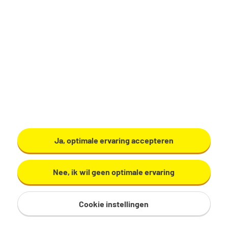
Productiemedewerker
Zundert
€ 17,29 - 19,60 per uur
32 - 40 uur, 4 - 5 dagen per week
VMBO/MAVO
Ardo
Ja, optimale ervaring accepteren
Bekijk vacature
Nee, ik wil geen optimale ervaring
Cookie instellingen