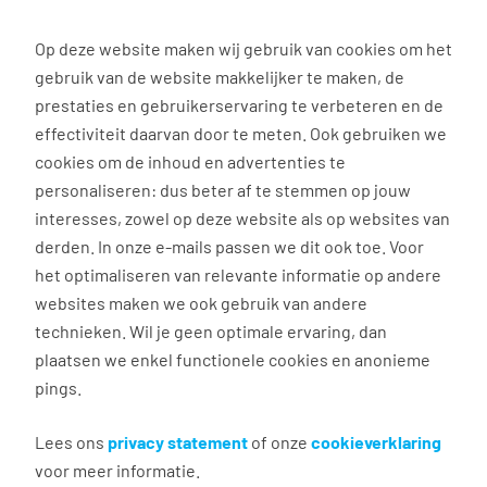
0
Op deze website maken wij gebruik van cookies om het
gebruik van de website makkelijker te maken, de
Vacature
Filter
zoeken
resultaten
prestaties en gebruikerservaring te verbeteren en de
effectiviteit daarvan door te meten. Ook gebruiken we
cookies om de inhoud en advertenties te
3038
vacatures gevonden
personaliseren: dus beter af te stemmen op jouw
interesses, zowel op deze website als op websites van
derden. In onze e-mails passen we dit ook toe. Voor
het optimaliseren van relevante informatie op andere
websites maken we ook gebruik van andere
Commercieel medewerker
technieken. Wil je geen optimale ervaring, dan
binnendienst
plaatsen we enkel functionele cookies en anonieme
pings.
Groningen
€ 2.600 - 4.500 per maand
Lees ons
privacy statement
of onze
cookieverklaring
voor meer informatie.
Vast dienstverband