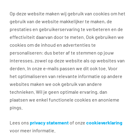
0
Op deze website maken wij gebruik van cookies om het
gebruik van de website makkelijker te maken, de
Vacature
Filter
zoeken
resultaten
prestaties en gebruikerservaring te verbeteren en de
effectiviteit daarvan door te meten. Ook gebruiken we
cookies om de inhoud en advertenties te
3025
vacatures gevonden
personaliseren: dus beter af te stemmen op jouw
interesses, zowel op deze website als op websites van
derden. In onze e-mails passen we dit ook toe. Voor
het optimaliseren van relevante informatie op andere
websites maken we ook gebruik van andere
technieken. Wil je geen optimale ervaring, dan
plaatsen we enkel functionele cookies en anonieme
pings.
Projectondersteuner Zwolle
Lees ons
privacy statement
of onze
cookieverklaring
Zwolle
voor meer informatie.