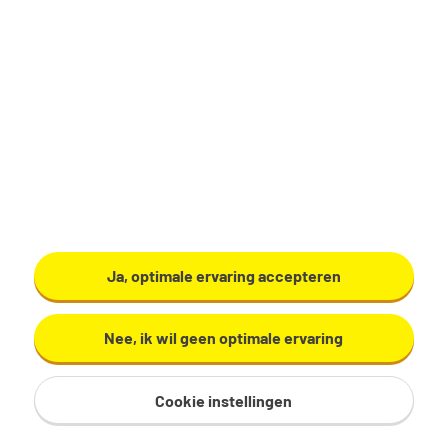
Zwolle
€ 16,42 - 21,00 per uur
16 - 24 uur, 2 - 3 dagen per week
HBO
ABN AMRO Verzekeringen B.V.
Bekijk vacature
Ja, optimale ervaring accepteren
Nee, ik wil geen optimale ervaring
Cookie instellingen