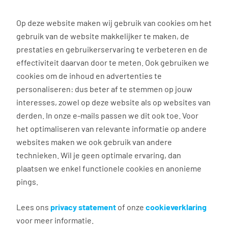
0
Op deze website maken wij gebruik van cookies om het
gebruik van de website makkelijker te maken, de
Vacature
Filter
zoeken
resultaten
prestaties en gebruikerservaring te verbeteren en de
effectiviteit daarvan door te meten. Ook gebruiken we
cookies om de inhoud en advertenties te
3038
vacatures gevonden
personaliseren: dus beter af te stemmen op jouw
interesses, zowel op deze website als op websites van
derden. In onze e-mails passen we dit ook toe. Voor
het optimaliseren van relevante informatie op andere
websites maken we ook gebruik van andere
Commercieel medewerker
technieken. Wil je geen optimale ervaring, dan
binnendienst
plaatsen we enkel functionele cookies en anonieme
pings.
Groningen
€ 2.600 - 4.500 per maand
Lees ons
privacy statement
of onze
cookieverklaring
voor meer informatie.
Vast dienstverband