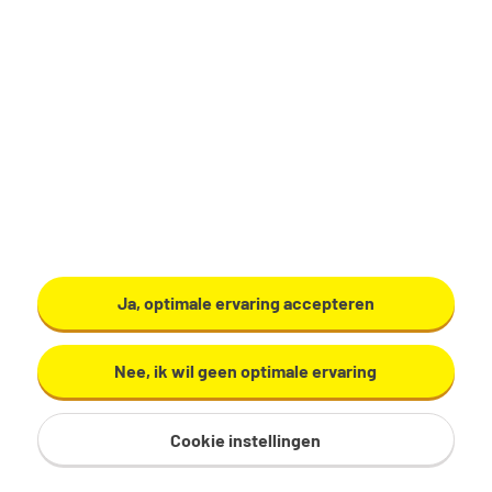
Productiemedewerker
Zundert
€ 17,29 - 19,60 per uur
32 - 40 uur, 4 - 5 dagen per week
VMBO/MAVO
Ardo
Ja, optimale ervaring accepteren
Bekijk vacature
Nee, ik wil geen optimale ervaring
Cookie instellingen