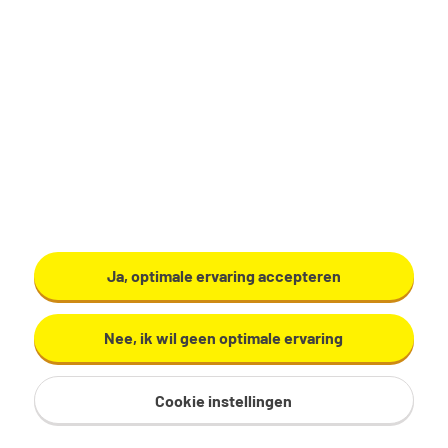
Productiemedewerker
Zundert
€ 17,29 - 19,60 per uur
32 - 40 uur, 4 - 5 dagen per week
VMBO/MAVO
Ardo
Ja, optimale ervaring accepteren
Bekijk vacature
Nee, ik wil geen optimale ervaring
Cookie instellingen