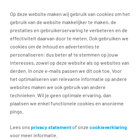
0
Op deze website maken wij gebruik van cookies om het
gebruik van de website makkelijker te maken, de
Vacature
Filter
zoeken
resultaten
prestaties en gebruikerservaring te verbeteren en de
effectiviteit daarvan door te meten. Ook gebruiken we
cookies om de inhoud en advertenties te
3037
vacatures gevonden
personaliseren: dus beter af te stemmen op jouw
interesses, zowel op deze website als op websites van
derden. In onze e-mails passen we dit ook toe. Voor
het optimaliseren van relevante informatie op andere
websites maken we ook gebruik van andere
Commercieel medewerker
technieken. Wil je geen optimale ervaring, dan
binnendienst
plaatsen we enkel functionele cookies en anonieme
pings.
Groningen
€ 2.600 - 4.500 per maand
Lees ons
privacy statement
of onze
cookieverklaring
voor meer informatie.
Vast dienstverband