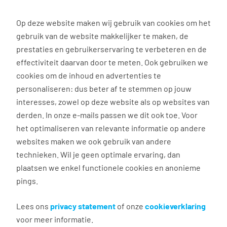
0
Op deze website maken wij gebruik van cookies om het
gebruik van de website makkelijker te maken, de
Vacature
Filter
zoeken
resultaten
prestaties en gebruikerservaring te verbeteren en de
effectiviteit daarvan door te meten. Ook gebruiken we
cookies om de inhoud en advertenties te
3035
vacatures gevonden
personaliseren: dus beter af te stemmen op jouw
interesses, zowel op deze website als op websites van
derden. In onze e-mails passen we dit ook toe. Voor
het optimaliseren van relevante informatie op andere
websites maken we ook gebruik van andere
Accountmanager
technieken. Wil je geen optimale ervaring, dan
plaatsen we enkel functionele cookies en anonieme
Stadskanaal
pings.
€ 2.750 - 3.750 per maand
Vast dienstverband
Lees ons
privacy statement
of onze
cookieverklaring
voor meer informatie.
32 - 40 uur, 4 - 5 dagen per week