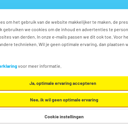
es om het gebruik van de website makkelijker te maken, de pres
s
Ontwikkel jezelf
Werkplezier
Contact
Ook gebruiken we cookies om de inhoud en advertenties te perso
sites van derden. In onze e-mails passen we dit ook toe. Voor h
ndere technieken. Wil je geen optimale ervaring, dan plaatsen 
n
rklaring
voor meer informatie.
Ja, optimale ervaring accepteren
Nee, ik wil geen optimale ervaring
Cookie instellingen