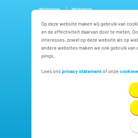
Werknemer
Werkgever
Op deze website maken wij gebruik van cooki
Vacature
en de effectiviteit daarvan door te meten. 
interesses, zowel op deze website als op web
andere websites maken we ook gebruik van a
pings.
Vind jouw volgende baa
Lees ons
privacy statement
of onze
cookieve