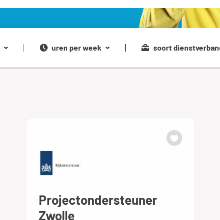
uren per week
soort dienstverban
Projectondersteuner
Zwolle