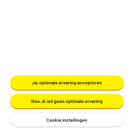
Productiemedewerker
Zundert
€ 17,29 - 19,60 per uur
32 - 40 uur, 4 - 5 dagen per week
VMBO/MAVO
Ardo
Ja, optimale ervaring accepteren
Bekijk vacature
Nee, ik wil geen optimale ervaring
Cookie instellingen