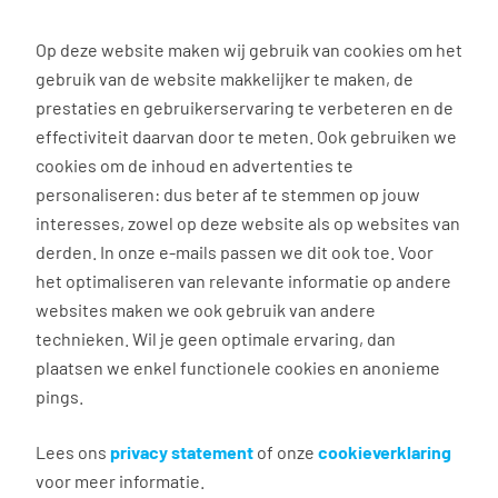
0
Op deze website maken wij gebruik van cookies om het
gebruik van de website makkelijker te maken, de
Vacature
Filter
zoeken
resultaten
prestaties en gebruikerservaring te verbeteren en de
effectiviteit daarvan door te meten. Ook gebruiken we
cookies om de inhoud en advertenties te
3038
vacatures gevonden
personaliseren: dus beter af te stemmen op jouw
interesses, zowel op deze website als op websites van
derden. In onze e-mails passen we dit ook toe. Voor
het optimaliseren van relevante informatie op andere
websites maken we ook gebruik van andere
Commercieel medewerker
technieken. Wil je geen optimale ervaring, dan
binnendienst
plaatsen we enkel functionele cookies en anonieme
pings.
Groningen
€ 2.600 - 4.500 per maand
Lees ons
privacy statement
of onze
cookieverklaring
voor meer informatie.
Vast dienstverband