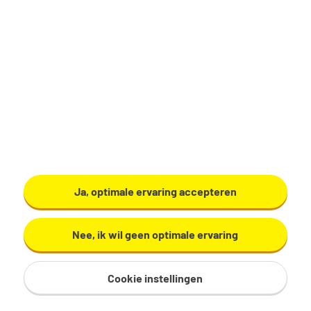
Zwolle
€ 16,42 - 21,00 per uur
16 - 24 uur, 2 - 3 dagen per week
HBO
ABN AMRO Verzekeringen B.V.
Bekijk vacature
Ja, optimale ervaring accepteren
Nee, ik wil geen optimale ervaring
Warehouse manager
Cookie instellingen
Tholen
€ 4.000 - 5.000 per maand