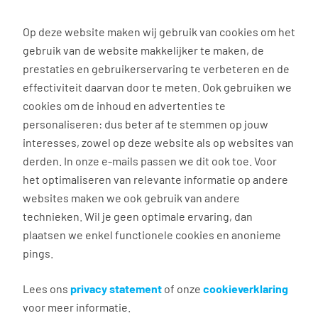
0
Op deze website maken wij gebruik van cookies om het
gebruik van de website makkelijker te maken, de
Vacature
Filter
zoeken
resultaten
prestaties en gebruikerservaring te verbeteren en de
effectiviteit daarvan door te meten. Ook gebruiken we
cookies om de inhoud en advertenties te
3023
vacatures gevonden
personaliseren: dus beter af te stemmen op jouw
interesses, zowel op deze website als op websites van
derden. In onze e-mails passen we dit ook toe. Voor
het optimaliseren van relevante informatie op andere
websites maken we ook gebruik van andere
technieken. Wil je geen optimale ervaring, dan
plaatsen we enkel functionele cookies en anonieme
pings.
Projectondersteuner Zwolle
Lees ons
privacy statement
of onze
cookieverklaring
Zwolle
voor meer informatie.