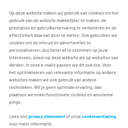
0
Op deze website maken wij gebruik van cookies om het
gebruik van de website makkelijker te maken, de
Vacature
Filter
zoeken
resultaten
prestaties en gebruikerservaring te verbeteren en de
effectiviteit daarvan door te meten. Ook gebruiken we
cookies om de inhoud en advertenties te
3031
vacatures gevonden
personaliseren: dus beter af te stemmen op jouw
interesses, zowel op deze website als op websites van
derden. In onze e-mails passen we dit ook toe. Voor
het optimaliseren van relevante informatie op andere
websites maken we ook gebruik van andere
Foliemonteur
technieken. Wil je geen optimale ervaring, dan
plaatsen we enkel functionele cookies en anonieme
Weesp
pings.
€ 2.900 - 3.300 per maand
38 uur, 5 dagen per week
Lees ons
privacy statement
of onze
cookieverklaring
voor meer informatie.
MBO