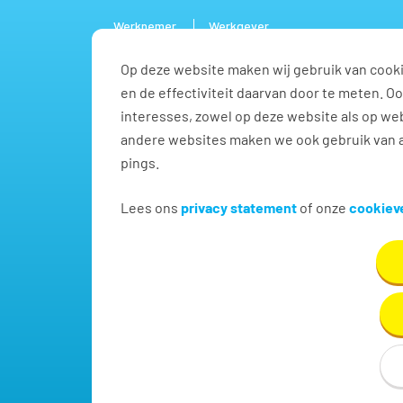
Werknemer
Werkgever
Op deze website maken wij gebruik van cooki
Vacature
en de effectiviteit daarvan door te meten. 
interesses, zowel op deze website als op web
andere websites maken we ook gebruik van a
pings.
Vind jouw volgende baa
Lees ons
privacy statement
of onze
cookieve