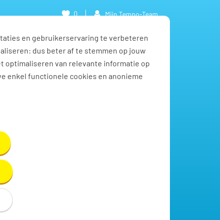
0
Mijn Tempo-Team
taties en gebruikerservaring te verbeteren
naliseren: dus beter af te stemmen op jouw
et optimaliseren van relevante informatie op
we enkel functionele cookies en anonieme
Toon resultaten