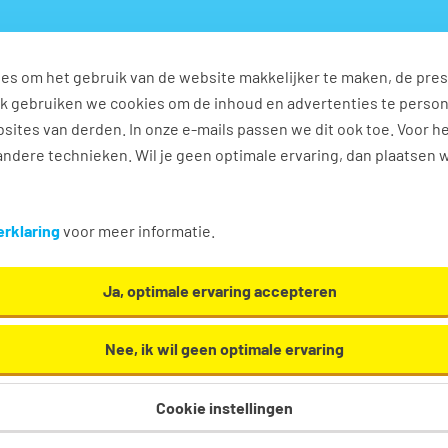
es om het gebruik van de website makkelijker te maken, de pres
s
Ontwikkel jezelf
Werkplezier
Contact
Ook gebruiken we cookies om de inhoud en advertenties te perso
sites van derden. In onze e-mails passen we dit ook toe. Voor h
ndere technieken. Wil je geen optimale ervaring, dan plaatsen 
n
rklaring
voor meer informatie.
Ja, optimale ervaring accepteren
Nee, ik wil geen optimale ervaring
Cookie instellingen