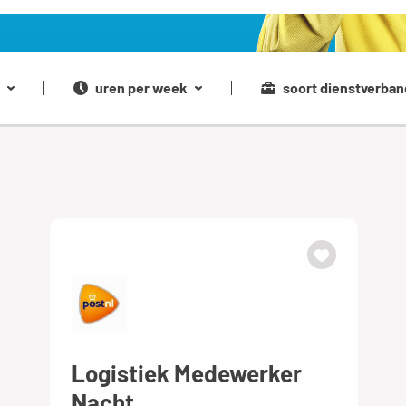
uren per week
soort dienstverban
Logistiek Medewerker
Nacht