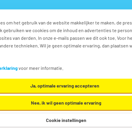
es om het gebruik van de website makkelijker te maken, de pres
s
Ontwikkel jezelf
Werkplezier
Contact
Ook gebruiken we cookies om de inhoud en advertenties te perso
sites van derden. In onze e-mails passen we dit ook toe. Voor h
ndere technieken. Wil je geen optimale ervaring, dan plaatsen 
n
rklaring
voor meer informatie.
Ja, optimale ervaring accepteren
Nee, ik wil geen optimale ervaring
Cookie instellingen