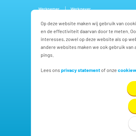
Werknemer
Werkgever
Op deze website maken wij gebruik van cooki
Vacature
en de effectiviteit daarvan door te meten. 
interesses, zowel op deze website als op web
andere websites maken we ook gebruik van a
pings.
Vind jouw volgende baa
Lees ons
privacy statement
of onze
cookieve