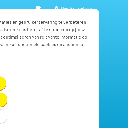
0
Mijn Tempo-Team
taties en gebruikerservaring te verbeteren
naliseren: dus beter af te stemmen op jouw
et optimaliseren van relevante informatie op
we enkel functionele cookies en anonieme
Toon resultaten