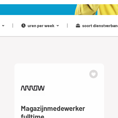
uren per week
soort dienstverban
Magazijnmedewerker
fulltime