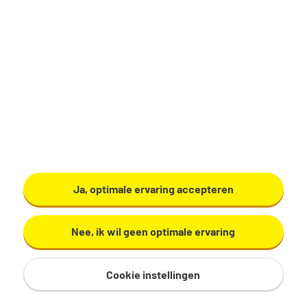
Productiemedewerker
Zundert
€ 17,29 - 19,60 per uur
32 - 40 uur, 4 - 5 dagen per week
VMBO/MAVO
Ardo
Ja, optimale ervaring accepteren
Bekijk vacature
Nee, ik wil geen optimale ervaring
Cookie instellingen