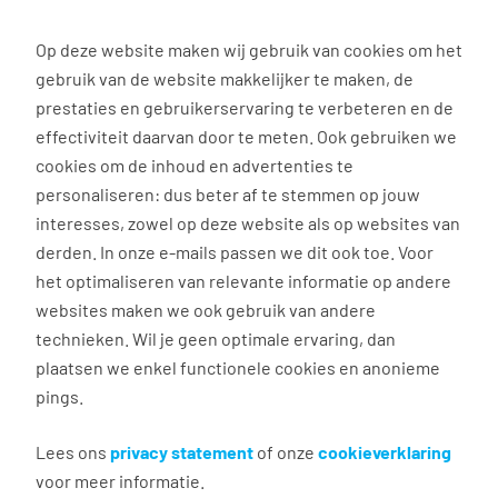
0
Op deze website maken wij gebruik van cookies om het
gebruik van de website makkelijker te maken, de
Vacature
Filter
zoeken
resultaten
prestaties en gebruikerservaring te verbeteren en de
effectiviteit daarvan door te meten. Ook gebruiken we
cookies om de inhoud en advertenties te
3040
vacatures gevonden
personaliseren: dus beter af te stemmen op jouw
interesses, zowel op deze website als op websites van
derden. In onze e-mails passen we dit ook toe. Voor
het optimaliseren van relevante informatie op andere
websites maken we ook gebruik van andere
Commercieel medewerker
technieken. Wil je geen optimale ervaring, dan
binnendienst
plaatsen we enkel functionele cookies en anonieme
pings.
Groningen
€ 2.600 - 4.500 per maand
Lees ons
privacy statement
of onze
cookieverklaring
voor meer informatie.
Vast dienstverband