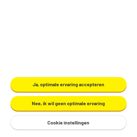
Productiemedewerker
Zundert
€ 17,29 - 19,60 per uur
32 - 40 uur, 4 - 5 dagen per week
VMBO/MAVO
Ardo
Ja, optimale ervaring accepteren
Bekijk vacature
Nee, ik wil geen optimale ervaring
Cookie instellingen