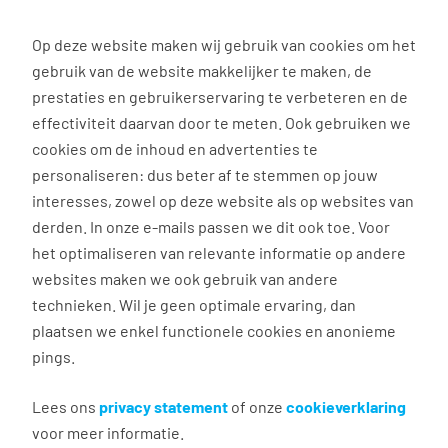
0
Op deze website maken wij gebruik van cookies om het
gebruik van de website makkelijker te maken, de
Vacature
Filter
zoeken
resultaten
prestaties en gebruikerservaring te verbeteren en de
effectiviteit daarvan door te meten. Ook gebruiken we
cookies om de inhoud en advertenties te
3037
vacatures gevonden
personaliseren: dus beter af te stemmen op jouw
interesses, zowel op deze website als op websites van
derden. In onze e-mails passen we dit ook toe. Voor
het optimaliseren van relevante informatie op andere
websites maken we ook gebruik van andere
Commercieel medewerker
technieken. Wil je geen optimale ervaring, dan
binnendienst
plaatsen we enkel functionele cookies en anonieme
pings.
Groningen
€ 2.600 - 4.500 per maand
Lees ons
privacy statement
of onze
cookieverklaring
voor meer informatie.
Vast dienstverband