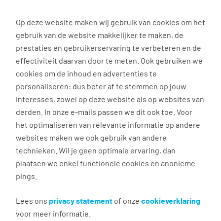
0
Op deze website maken wij gebruik van cookies om het
gebruik van de website makkelijker te maken, de
Vacature
Filter
zoeken
resultaten
prestaties en gebruikerservaring te verbeteren en de
effectiviteit daarvan door te meten. Ook gebruiken we
cookies om de inhoud en advertenties te
3037
vacatures gevonden
personaliseren: dus beter af te stemmen op jouw
interesses, zowel op deze website als op websites van
derden. In onze e-mails passen we dit ook toe. Voor
het optimaliseren van relevante informatie op andere
websites maken we ook gebruik van andere
Commercieel medewerker
technieken. Wil je geen optimale ervaring, dan
binnendienst
plaatsen we enkel functionele cookies en anonieme
pings.
Groningen
€ 2.600 - 4.500 per maand
Lees ons
privacy statement
of onze
cookieverklaring
voor meer informatie.
Vast dienstverband