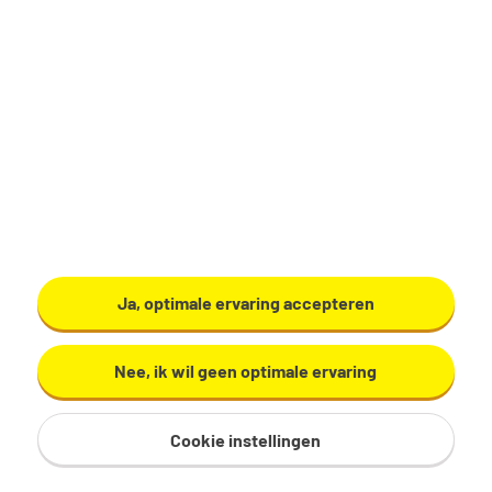
Productiemedewerker
Zundert
€ 17,29 - 19,60 per uur
32 - 40 uur, 4 - 5 dagen per week
VMBO/MAVO
Ardo
Ja, optimale ervaring accepteren
Bekijk vacature
Nee, ik wil geen optimale ervaring
Cookie instellingen