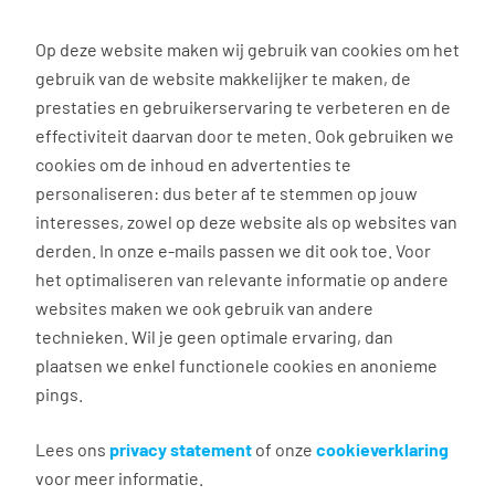
0
Op deze website maken wij gebruik van cookies om het
gebruik van de website makkelijker te maken, de
Vacature
Filter
zoeken
resultaten
prestaties en gebruikerservaring te verbeteren en de
effectiviteit daarvan door te meten. Ook gebruiken we
cookies om de inhoud en advertenties te
3038
vacatures gevonden
personaliseren: dus beter af te stemmen op jouw
interesses, zowel op deze website als op websites van
derden. In onze e-mails passen we dit ook toe. Voor
het optimaliseren van relevante informatie op andere
websites maken we ook gebruik van andere
Commercieel medewerker
technieken. Wil je geen optimale ervaring, dan
binnendienst
plaatsen we enkel functionele cookies en anonieme
pings.
Groningen
€ 2.600 - 4.500 per maand
Lees ons
privacy statement
of onze
cookieverklaring
voor meer informatie.
Vast dienstverband