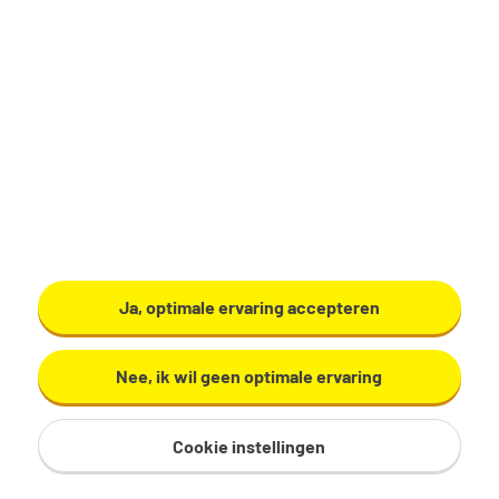
Productiemedewerker
Zundert
€ 17,29 - 19,60 per uur
32 - 40 uur, 4 - 5 dagen per week
VMBO/MAVO
Ardo
Ja, optimale ervaring accepteren
Bekijk vacature
Nee, ik wil geen optimale ervaring
Cookie instellingen