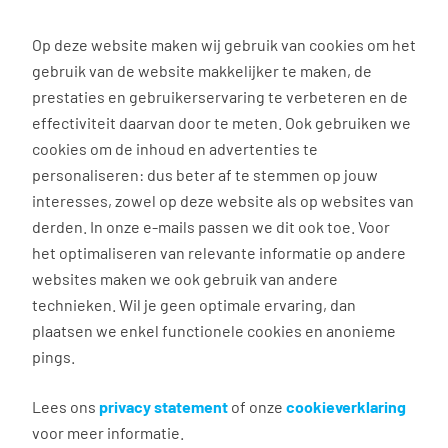
0
Op deze website maken wij gebruik van cookies om het
gebruik van de website makkelijker te maken, de
Vacature
Filter
zoeken
resultaten
prestaties en gebruikerservaring te verbeteren en de
effectiviteit daarvan door te meten. Ook gebruiken we
cookies om de inhoud en advertenties te
3037
vacatures gevonden
personaliseren: dus beter af te stemmen op jouw
interesses, zowel op deze website als op websites van
derden. In onze e-mails passen we dit ook toe. Voor
het optimaliseren van relevante informatie op andere
websites maken we ook gebruik van andere
Commercieel medewerker
technieken. Wil je geen optimale ervaring, dan
binnendienst
plaatsen we enkel functionele cookies en anonieme
pings.
Groningen
€ 2.600 - 4.500 per maand
Lees ons
privacy statement
of onze
cookieverklaring
voor meer informatie.
Vast dienstverband