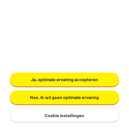
Productiemedewerker
Zundert
€ 17,29 - 19,60 per uur
32 - 40 uur, 4 - 5 dagen per week
VMBO/MAVO
Ardo
Ja, optimale ervaring accepteren
Bekijk vacature
Nee, ik wil geen optimale ervaring
Cookie instellingen