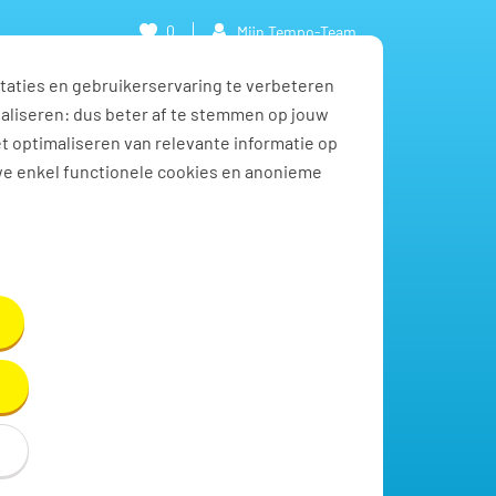
0
Mijn Tempo-Team
taties en gebruikerservaring te verbeteren
naliseren: dus beter af te stemmen op jouw
et optimaliseren van relevante informatie op
we enkel functionele cookies en anonieme
Toon resultaten