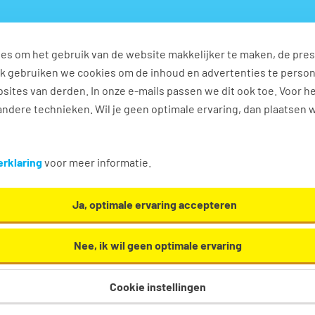
es om het gebruik van de website makkelijker te maken, de pres
s
Ontwikkel jezelf
Werkplezier
Contact
Ook gebruiken we cookies om de inhoud en advertenties te perso
sites van derden. In onze e-mails passen we dit ook toe. Voor h
ndere technieken. Wil je geen optimale ervaring, dan plaatsen 
n
rklaring
voor meer informatie.
Ja, optimale ervaring accepteren
Nee, ik wil geen optimale ervaring
Cookie instellingen