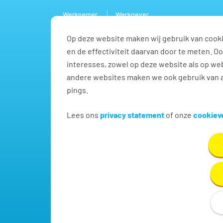
Werknemer
Werkgever
Op deze website maken wij gebruik van cooki
Vacature
en de effectiviteit daarvan door te meten. 
interesses, zowel op deze website als op web
andere websites maken we ook gebruik van a
pings.
Vind jouw volgende baa
Lees ons
privacy statement
of onze
cookieve