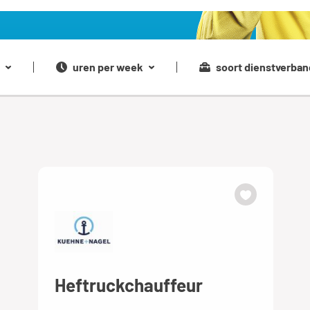
uren per week
soort dienstverban
Heftruckchauffeur