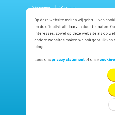
Werknemer
Werkgever
Op deze website maken wij gebruik van cooki
Vacature
en de effectiviteit daarvan door te meten. 
interesses, zowel op deze website als op web
andere websites maken we ook gebruik van a
pings.
Vind jouw volgende baa
Lees ons
privacy statement
of onze
cookieve