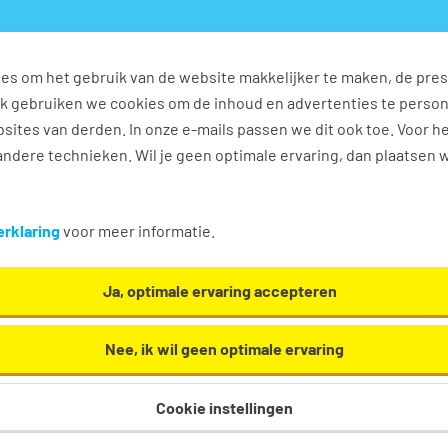
es om het gebruik van de website makkelijker te maken, de pres
s
Ontwikkel jezelf
Werkplezier
Contact
Ook gebruiken we cookies om de inhoud en advertenties te perso
sites van derden. In onze e-mails passen we dit ook toe. Voor h
ndere technieken. Wil je geen optimale ervaring, dan plaatsen 
n
rklaring
voor meer informatie.
Ja, optimale ervaring accepteren
Nee, ik wil geen optimale ervaring
Cookie instellingen