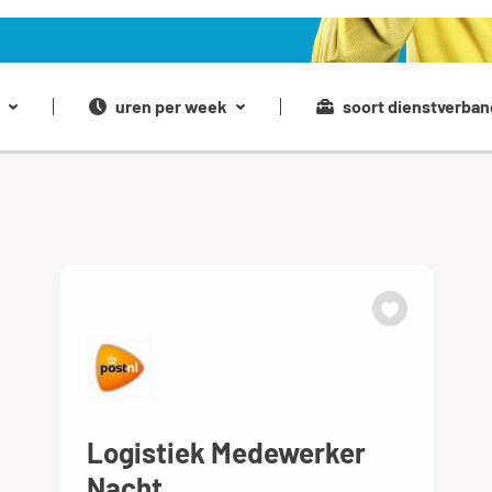
uren per week
soort dienstverban
Logistiek Medewerker
Nacht