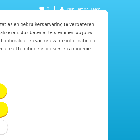
0
Mijn Tempo-Team
taties en gebruikerservaring te verbeteren
naliseren: dus beter af te stemmen op jouw
et optimaliseren van relevante informatie op
we enkel functionele cookies en anonieme
Toon resultaten