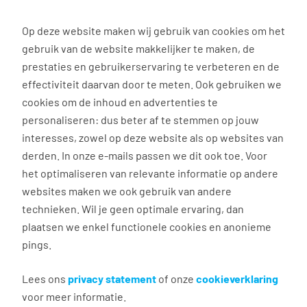
0
Op deze website maken wij gebruik van cookies om het
gebruik van de website makkelijker te maken, de
Vacature
Filter
zoeken
resultaten
prestaties en gebruikerservaring te verbeteren en de
effectiviteit daarvan door te meten. Ook gebruiken we
cookies om de inhoud en advertenties te
3019
vacatures gevonden
personaliseren: dus beter af te stemmen op jouw
interesses, zowel op deze website als op websites van
derden. In onze e-mails passen we dit ook toe. Voor
het optimaliseren van relevante informatie op andere
websites maken we ook gebruik van andere
technieken. Wil je geen optimale ervaring, dan
plaatsen we enkel functionele cookies en anonieme
pings.
Servicemedewerker Museum
Lees ons
privacy statement
of onze
cookieverklaring
Rotterdam
voor meer informatie.
€ 18,24 - 22,42 per uur