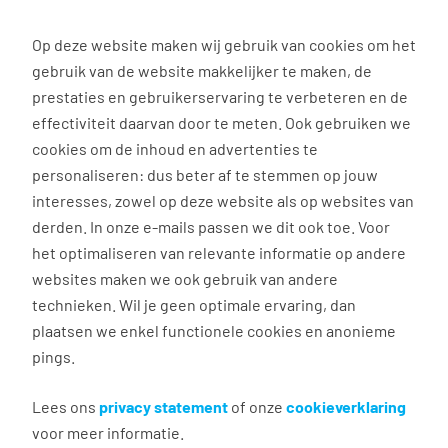
0
Op deze website maken wij gebruik van cookies om het
gebruik van de website makkelijker te maken, de
Vacature
Filter
zoeken
resultaten
prestaties en gebruikerservaring te verbeteren en de
effectiviteit daarvan door te meten. Ook gebruiken we
cookies om de inhoud en advertenties te
3037
vacatures gevonden
personaliseren: dus beter af te stemmen op jouw
interesses, zowel op deze website als op websites van
derden. In onze e-mails passen we dit ook toe. Voor
het optimaliseren van relevante informatie op andere
websites maken we ook gebruik van andere
Commercieel medewerker
technieken. Wil je geen optimale ervaring, dan
binnendienst
plaatsen we enkel functionele cookies en anonieme
pings.
Groningen
€ 2.600 - 4.500 per maand
Lees ons
privacy statement
of onze
cookieverklaring
voor meer informatie.
Vast dienstverband