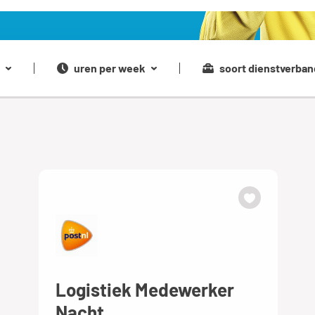
uren per week
soort dienstverban
Logistiek Medewerker
Nacht