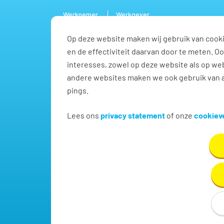
Werknemer
Werkgever
Op deze website maken wij gebruik van cooki
Vacature
en de effectiviteit daarvan door te meten. 
interesses, zowel op deze website als op web
andere websites maken we ook gebruik van a
pings.
Vind jouw volgende baa
Lees ons
privacy statement
of onze
cookieve