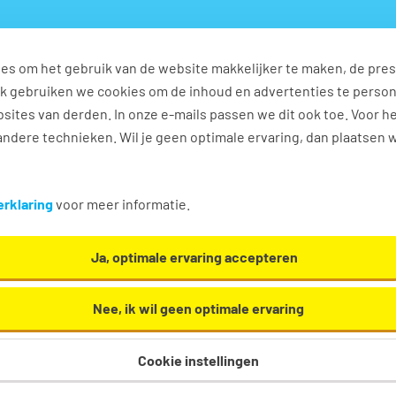
es om het gebruik van de website makkelijker te maken, de pres
s
Ontwikkel jezelf
Werkplezier
Contact
Ook gebruiken we cookies om de inhoud en advertenties te perso
sites van derden. In onze e-mails passen we dit ook toe. Voor h
ndere technieken. Wil je geen optimale ervaring, dan plaatsen 
n
rklaring
voor meer informatie.
Ja, optimale ervaring accepteren
Nee, ik wil geen optimale ervaring
Cookie instellingen