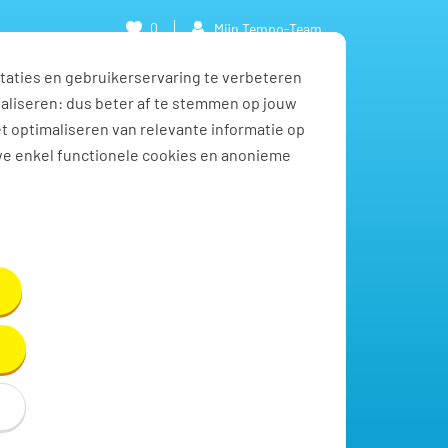
0
Mijn Tempo-Team
taties en gebruikerservaring te verbeteren
naliseren: dus beter af te stemmen op jouw
et optimaliseren van relevante informatie op
we enkel functionele cookies en anonieme
Toon resultaten