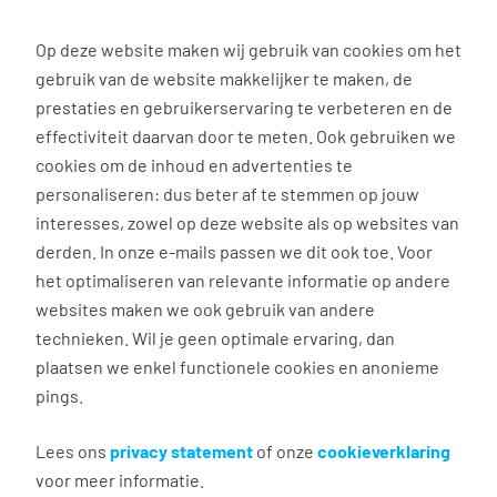
0
Op deze website maken wij gebruik van cookies om het
gebruik van de website makkelijker te maken, de
Vacature
Filter
zoeken
resultaten
prestaties en gebruikerservaring te verbeteren en de
effectiviteit daarvan door te meten. Ook gebruiken we
cookies om de inhoud en advertenties te
3037
vacatures gevonden
personaliseren: dus beter af te stemmen op jouw
interesses, zowel op deze website als op websites van
derden. In onze e-mails passen we dit ook toe. Voor
het optimaliseren van relevante informatie op andere
websites maken we ook gebruik van andere
Commercieel medewerker
technieken. Wil je geen optimale ervaring, dan
binnendienst
plaatsen we enkel functionele cookies en anonieme
pings.
Groningen
€ 2.600 - 4.500 per maand
Lees ons
privacy statement
of onze
cookieverklaring
voor meer informatie.
Vast dienstverband