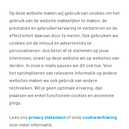
0
Op deze website maken wij gebruik van cookies om het
gebruik van de website makkelijker te maken, de
Vacature
Filter
zoeken
resultaten
prestaties en gebruikerservaring te verbeteren en de
effectiviteit daarvan door te meten. Ook gebruiken we
cookies om de inhoud en advertenties te
3035
vacatures gevonden
personaliseren: dus beter af te stemmen op jouw
interesses, zowel op deze website als op websites van
derden. In onze e-mails passen we dit ook toe. Voor
het optimaliseren van relevante informatie op andere
websites maken we ook gebruik van andere
Commercieel medewerker
technieken. Wil je geen optimale ervaring, dan
binnendienst
plaatsen we enkel functionele cookies en anonieme
pings.
Groningen
€ 2.600 - 4.500 per maand
Lees ons
privacy statement
of onze
cookieverklaring
voor meer informatie.
Vast dienstverband