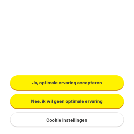
Productiemedewerker
Zundert
€ 17,29 - 19,60 per uur
32 - 40 uur, 4 - 5 dagen per week
VMBO/MAVO
Ardo
Ja, optimale ervaring accepteren
Bekijk vacature
Nee, ik wil geen optimale ervaring
Cookie instellingen