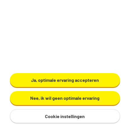
Productiemedewerker
Zundert
€ 17,29 - 19,60 per uur
32 - 40 uur, 4 - 5 dagen per week
VMBO/MAVO
Ardo
Ja, optimale ervaring accepteren
Bekijk vacature
Nee, ik wil geen optimale ervaring
Cookie instellingen