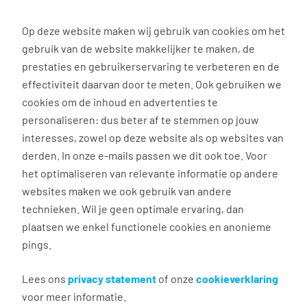
0
Op deze website maken wij gebruik van cookies om het
gebruik van de website makkelijker te maken, de
Vacature
Filter
zoeken
resultaten
prestaties en gebruikerservaring te verbeteren en de
effectiviteit daarvan door te meten. Ook gebruiken we
cookies om de inhoud en advertenties te
3035
vacatures gevonden
personaliseren: dus beter af te stemmen op jouw
interesses, zowel op deze website als op websites van
derden. In onze e-mails passen we dit ook toe. Voor
het optimaliseren van relevante informatie op andere
websites maken we ook gebruik van andere
Commercieel medewerker
technieken. Wil je geen optimale ervaring, dan
binnendienst
plaatsen we enkel functionele cookies en anonieme
pings.
Groningen
€ 2.600 - 4.500 per maand
Lees ons
privacy statement
of onze
cookieverklaring
voor meer informatie.
Vast dienstverband