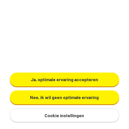
40 uur, 5 dagen per week
Geen
Bekijk vacature
Medewerker
Ja, optimale ervaring accepteren
kwaliteitsbewaking
Nee, ik wil geen optimale ervaring
Lelystad
€ 3.200 - 4.100 per maand
Cookie instellingen
36 - 40 uur, 4 - 5 dagen per week