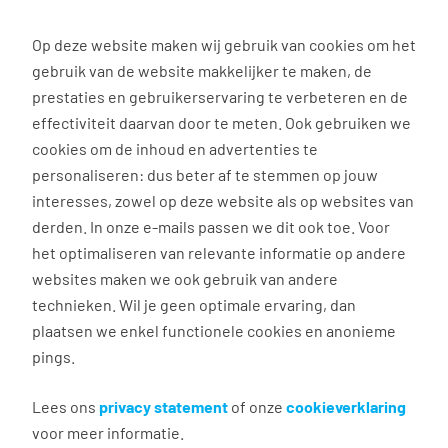
0
Op deze website maken wij gebruik van cookies om het
gebruik van de website makkelijker te maken, de
Vacature
Filter
zoeken
resultaten
prestaties en gebruikerservaring te verbeteren en de
effectiviteit daarvan door te meten. Ook gebruiken we
cookies om de inhoud en advertenties te
3024
vacatures gevonden
personaliseren: dus beter af te stemmen op jouw
interesses, zowel op deze website als op websites van
derden. In onze e-mails passen we dit ook toe. Voor
het optimaliseren van relevante informatie op andere
websites maken we ook gebruik van andere
technieken. Wil je geen optimale ervaring, dan
plaatsen we enkel functionele cookies en anonieme
pings.
Projectondersteuner Zwolle
Lees ons
privacy statement
of onze
cookieverklaring
Zwolle
voor meer informatie.