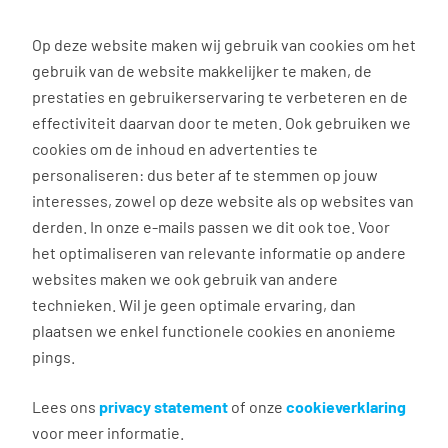
0
Op deze website maken wij gebruik van cookies om het
gebruik van de website makkelijker te maken, de
Vacature
Filter
zoeken
resultaten
prestaties en gebruikerservaring te verbeteren en de
effectiviteit daarvan door te meten. Ook gebruiken we
cookies om de inhoud en advertenties te
3024
vacatures gevonden
personaliseren: dus beter af te stemmen op jouw
interesses, zowel op deze website als op websites van
derden. In onze e-mails passen we dit ook toe. Voor
het optimaliseren van relevante informatie op andere
websites maken we ook gebruik van andere
technieken. Wil je geen optimale ervaring, dan
plaatsen we enkel functionele cookies en anonieme
Gastvrouw Rabobank Tilburg
pings.
Lees ons
privacy statement
of onze
cookieverklaring
Tilburg
voor meer informatie.
€ 16,00 per uur