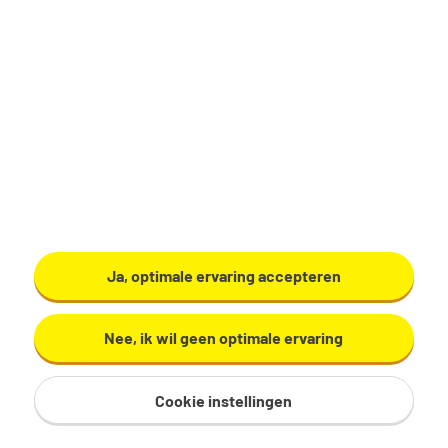
€ 2.700 - 4.000 per maand
40 uur, 5 dagen per week
Geen
Tempo Team
Bekijk vacature
Ja, optimale ervaring accepteren
Nee, ik wil geen optimale ervaring
Cookie instellingen